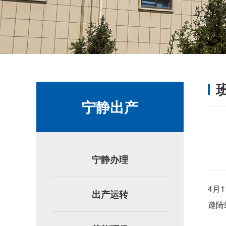
宁静出产
宁静办理
4月
出产运转
邀陆