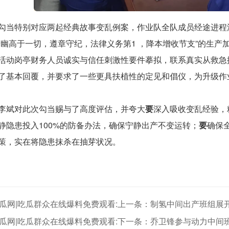
勾当特别对应两起经典故事变乱例案，作业队全队成员经途进程
清幽高于一切，遵章守纪，法律义务第1 ，降本增收节支”的生
活动岗亭财务人员诚实与信任刺激性要件摹拟，联系真实从救急
了基本回覆，并要求了一些更具扶植性的定见和倡仪，为升级作
李斌对此次勾当赐与了高度评估，并夸大
要
深入吸收变乱经验，
静隐患投入100%的防备办法，确保宁静出产不变运转；
要
确保
策，实在将隐患抹杀在抽芽状况。
吃瓜网|吃瓜群众在线爆料免费观看:上一条：制氢中间出产班组展
吃瓜网|吃瓜群众在线爆料免费观看:下一条：乔卫锋参与动力中间