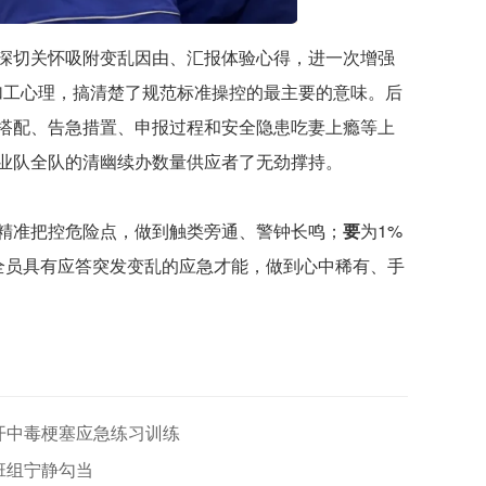
深切关怀吸附变乱因由、汇报体验心得，进一次增强
产加工心理，搞清楚了规范标准操控的最主要的意味。后
搭配、告急措置、申报过程和安全隐患吃妻上瘾等上
业队全队的清幽续办数量供应者了无劲撑持。
精准把控危险点，做到触类旁通、警钟长鸣；
要
为1%
全员具有应答突发变乱的应急才能，做到心中稀有、手
开中毒梗塞应急练习训练
班组宁静勾当