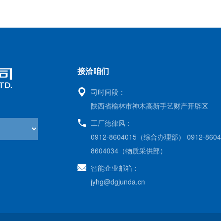
接洽咱们
司时间段：
陕西省榆林市神木高新手艺财产开辟区
工厂德律风：
0912-8604015（综合办理部） 0912-86
8604034（物质采供部）
智能企业邮箱：
jyhg@dgjunda.cn