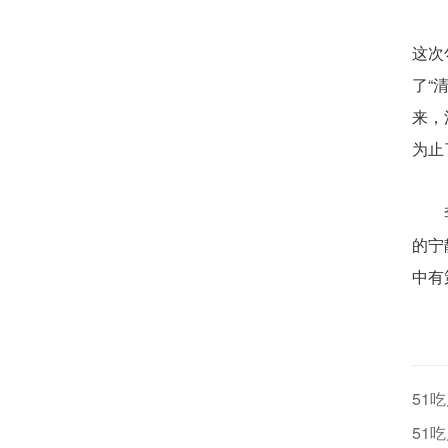
这次
了“
来，
为止
的宁
中有
51
51