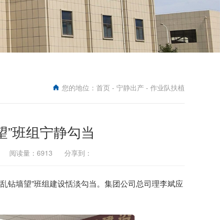
您的地位：
首页
-
宁静出产
- 作业队扶植
望”班组宁静勾当
许婷 阅读量：6913 分享到：
产变乱钻墙望”班组建设恬淡勾当。集团公司总司理李斌应